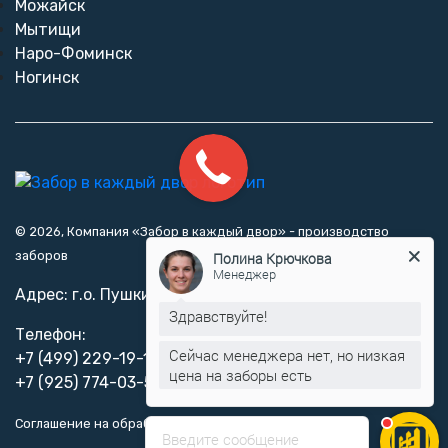
Можайск
Мытищи
Наро-Фоминск
Ногинск
© 2026, Компания «Забор в каждый двор» - производство
заборов
Полина Крючкова
Менеджер
Адрес: г.о. Пушкинский, территория Ясеневая, стр. 7
Здравствуйте!
Телефон:
Сейчас менеджера нет, но низкая
+7 (499) 229-19-19
цена на заборы есть
+7 (925) 774-03-57
Соглашение на обработку персональных данных
Введите сообщение