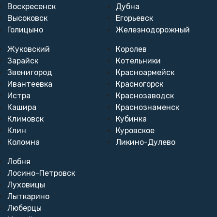
Воскресенск
Дубна
Высоковск
Егорьевск
Голицыно
Железнодорожный
Жуковский
Королев
Зарайск
Котельники
Звенигород
Красноармейск
Ивантеевка
Красногорск
Истра
Краснозаводск
Кашира
Краснознаменск
Климовск
Кубинка
Клин
Куровское
Коломна
Ликино-Дулево
Лобня
Лосино-Петровск
Луховицы
Лыткарино
Люберцы