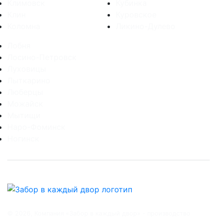
Климовск
Кубинка
Клин
Куровское
Коломна
Ликино-Дулево
Лобня
Лосино-Петровск
Луховицы
Лыткарино
Люберцы
Можайск
Мытищи
Наро-Фоминск
Ногинск
© 2026, Компания «Забор в каждый двор» - производство