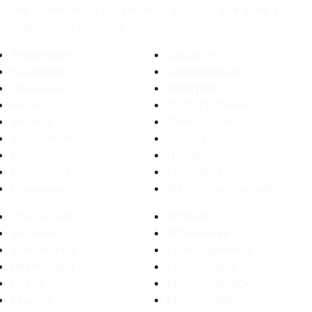
Мы занимаемся установкой заборов для дачи в
следующих районах:
Апрелевка
Дедовск
Балашиха
Дзержинский
Бронницы
Дмитров
Верея
Долгопрудный
Видное
Домодедово
Волоколамск
Дрезна
Воскресенск
Дубна
Высоковск
Егорьевск
Голицыно
Железнодорожный
Жуковский
Королев
Зарайск
Котельники
Звенигород
Красноармейск
Ивантеевка
Красногорск
Истра
Краснозаводск
Кашира
Краснознаменск