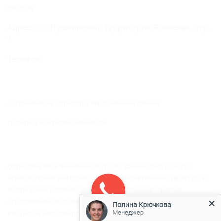
заборов
Адрес: г.о. Пушкинский, территория Ясеневая, стр.
7
Телефон:
+7 (499) 229-19-19
+7 (925) 774-03-57
Соглашение на обработку персональных данных
Политика конфиденциальности
Обращаем ваше внимание на то, что данный ресурс носит
исключительно информационно-ознакомительный характер, и
ни при каких условиях не является публичной офертой,
определяемой положениями Статьи 437 Гражданского кодекса
Полина Крючкова
РФ. Любое несоответствие информации о товаре на сайте с