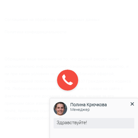
+7 (925) 774-03-57
Соглашение на обработку персональных данных
Политика конфиденциальности
Обращаем ваше внимание на то, что данный ресурс носит
исключительно информационно-ознакомительный характер, и
ни при каких условиях не является публичной офертой,
определяемой положениями Статьи 437 Гражданского кодекса
РФ. Любое несоответствие информации о товаре на сайте с
Полина Крючкова
фактической – это досадная ошибка, мы заранее за это
Менеджер
приносим свои извинения и просим вас связаться с нами по
почте, прикрепив ссылку и пояснения к ней, в случае
Здравствуйте!
обнаружения подобной ошибки.
Сейчас менеджера нет, но низкая
цена на заборы есть