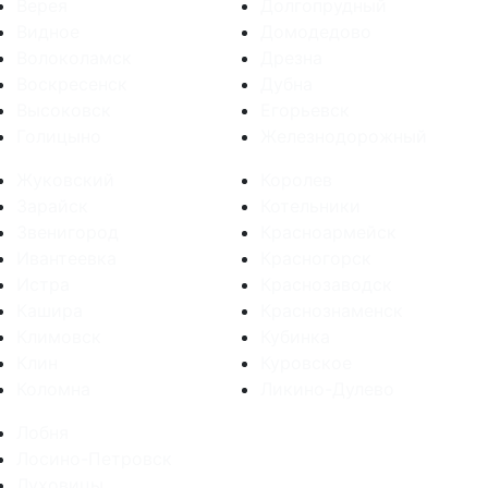
Верея
Долгопрудный
Видное
Домодедово
Волоколамск
Дрезна
Воскресенск
Дубна
Высоковск
Егорьевск
Голицыно
Железнодорожный
Жуковский
Королев
Зарайск
Котельники
Звенигород
Красноармейск
Ивантеевка
Красногорск
Истра
Краснозаводск
Кашира
Краснознаменск
Климовск
Кубинка
Клин
Куровское
Коломна
Ликино-Дулево
Лобня
Лосино-Петровск
Луховицы