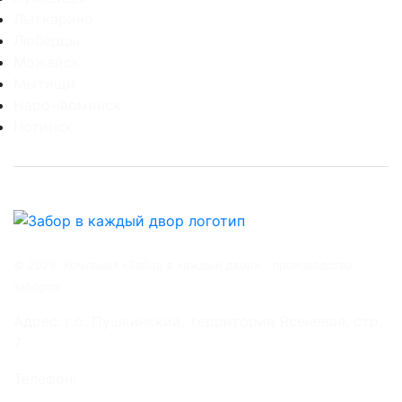
Лыткарино
Люберцы
Можайск
Мытищи
Наро-Фоминск
Ногинск
© 2026, Компания «Забор в каждый двор» - производство
заборов
Адрес: г.о. Пушкинский, территория Ясеневая, стр.
7
Телефон:
+7 (499) 229-19-19