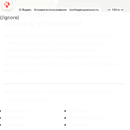
Купить забор по ценам
производителя | Заказать
{/ignore}
забор с установкой
Мы осуществляем установку заборов, ворот и
навесов в Москве и Подмосковье. Вся наша
продукция доставляется и монтируется
профессиональными бригадами мастеров на
месте, которые располагают всем необходимым
оборудованием.
Мы занимаемся установкой заборов для дачи в
следующих районах:
Апрелевка
Дедовск
Балашиха
Дзержинский
Бронницы
Дмитров