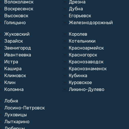
Волоколамск
Дрезна
Воскресенск
Дубна
Высоковск
Егорьевск
Голицыно
Железнодорожный
Жуковский
Королев
Зарайск
Котельники
Звенигород
Красноармейск
Ивантеевка
Красногорск
Истра
Краснозаводск
Кашира
Краснознаменск
Климовск
Кубинка
Клин
Куровское
Коломна
Ликино-Дулево
Лобня
Лосино-Петровск
Луховицы
Лыткарино
Люберцы