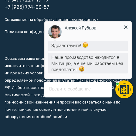
+7 (925) 774-03-57
Соглашение на обработку персональных данных
Алексей Рубцов
Политика конфиденциальности
Здравствуйте!
Наше производство находится в
Обращаем ваше внимание на то, что данный ресурс носит
Мытищах, а ещё мы работаем без
исключительно информационно-ознакомительный характер, и
предоплаты!
ни при каких условиях не является публичной офертой,
определяемой положениями Статьи 437 Гражданского кодекса
РФ. Любое несоответствие информации о товаре на сайте с
Введите сообщение
фактической – это досадная ошибка, мы заранее за это
приносим свои извинения и просим вас связаться с нами по
почте, прикрепив ссылку и пояснения к ней, в случае
обнаружения подобной ошибки.