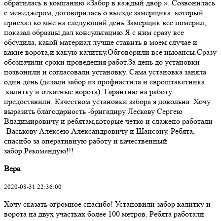
обратилась в компанию «Забор в каждый двор ». Созвонилась
с менеджером, договорилась о выезде замерщика, который
приехал ко мне на следующий день.Замерщик все померил,
показал образцы,дал консультацию.Я с ним сразу все
обсудила, какой материал лучше ставить в моем случае и
какие ворота,и какую калитку.Обговорили все ньюансы.Сразу
обозначили сроки проведения работ.За день до установки
позвонили и согласовали установку. Сама установка заняла
один день (делали забор из профнастила и евроштакетника
,калитку и откатные ворота). Гарантию на работу
предоставили. Качеством установки забора я довольна. Хочу
выразить благодарность -бригадиру Лескову Сергею
Владимировичу и ребятам,которые четко и слажено работали
-Васькову Алексею Александровичу и Шансону. Ребята,
спасибо за оперативную работу и качественный
забор.Рекомендую!!!
Вера
2020-08-31 22:36:00
Хочу сказать огромное спасибо! Установили забор калитку и
ворота на двух участках более 100 метров. Ребята работали