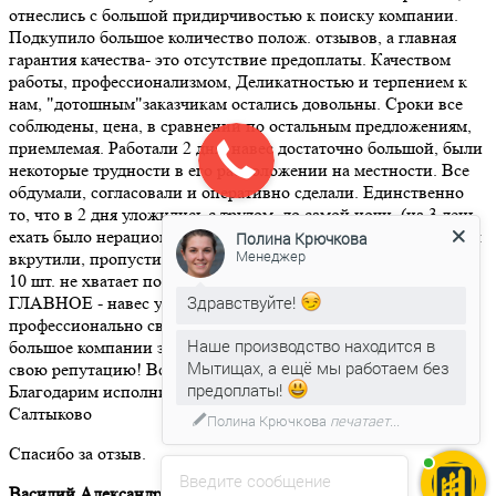
отнеслись с большой придирчивостью к поиску компании.
Подкупило большое количество полож. отзывов, а главная
гарантия качества- это отсутствие предоплаты. Качеством
работы, профессионализмом, Деликатностью и терпением к
нам, "дотошным"заказчикам остались довольны. Сроки все
соблюдены, цена, в сравнении по остальным предложениям,
приемлемая. Работали 2 дня, навес достаточно большой, были
некоторые трудности в его расположении на местности. Все
обдумали, согласовали и оперативно сделали. Единственно
то, что в 2 дня уложились с трудом, до самой ночи, (на 3 день
ехать было нерационально, мы на юге области), не все шайбы
вкрутили, пропустили из-за темноты, потом мы увидели, что
Полина Крючкова
Менеджер
10 шт. не хватает по рисунку шайб. Но это не мелочи,
ГЛАВНОЕ - навес устойчивый, сварка на швах
Здравствуйте!
профессионально сварена, все красиво и добротно. Спасибо
большое компании за ответственность перед заказчиками и за
Наше производство находится в
свою репутацию! Всем рекомендуем эту компанию.
Мытищах, а ещё мы работаем без
Благодарим исполнителей нашего заказа, Калужская обл. д.
предоплаты!
Салтыково
Спасибо за отзыв.
Введите сообщение
Василий Александрович