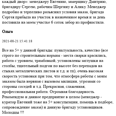
каждый двор»: менеджеру Евгению, замерщику Дмитрию,
бригадиру Сергею, рабочим Шергину и Алику. Менеджер
подробно и терпеливо разъяснил условия заказа, бригада
Сергея прибыла на участок в назначенное время и за день
поставила на моем участке 6 соток забор из профнастила.
Ольга
2021-08-21 15:41:18
Все на 5+ у данной бригады: пунктуальность, качество (все
строго по строительным нормам - места сварки красились,
работа с уровнем, трамбовкой, установлены заглушки на
столбы, тщательный подгон по высоте без перепадов на
стыках металлических листов и т.д. и тп), очень высокая
скорость установки при том, что атмосфера работы с моим
заказом была нервная с вызовом милиции, угрозами со
стороны соседей и т.д. Прекрасная, слаженная,
профессиональная работа. Огромная благодарность.
Рекомендую и данное предприятие в целом (менеджер -
куратор Евгений тоже на 5+ консультации, помощь в подборе,
сопровождение заказа) и данную бригаду установщиков.
Молодцы !!!