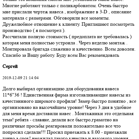
Многие работают только с поликарбонатом. Очень быстро
мне прислали чертеж навеса , изображение в 3-D , описание
материала с размерами. Обговорили все моменты.
Дружелюбное отношение к клиенту. Приглашают посмотреть
производство ( я посмотрел ).
Рассчитали полную стоимость ( предоплата не требовалась )
которая меня полностью устроила . Через неделю монтаж .
Монтировала бригада слаженно и качественно. Всем доволен.
Спасибо за Вашу работу. Буду всем Вас рекомендовать
Сергей
2019-12-09 21:14:04
Долго выбирал организацию для оборудования навеса
11*6"36 ! Единственная фирма изготавливающие навесы из
качестаннного широкого профиля! Замер быстро понятно , все
организовано на высочайшем уровне! Через 3 дня в удобное
для меня время доставили навес . Монтажники это отдельная
тема! ребята - славяне, делали все быстро,грамотно на
различные просьбы реагировали положительно все что
попросил сделали!!! Просил приезжать к 8.00 - приезжали
точно а срок! неожидал такого качества и высокого уровня