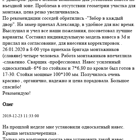
въездной зоне. Проблема в отсутствии геометрии участка для
монтажа, цена резко увеличивалась.
По рекомендации соседей обратились -"Забор в каждый
двор". На замер приехал Александр, в удобное для нас время.
Выслушал и учел все наши пожелания, посоветовал лучшие
варианты. Составил индивидуальную модель навеса в 3d и
прислал на согласование, для внесения корректировок .
26.01.2020 в 8-00 утра приехала бригада монтажников
(славяне) четыре человека. Работа монтажников впечатлила
-слаженно. Сварщик -профессионал. Навес усиленный
односкатный- 6*6 по стойкам и 7*6,80 по кровле был готов в
17-30. Стойки мощные 100*100 мм. Получилось очень
красиво , органично, надежно и цена порадовала. Большое
спасибо!
Рекомендую!
Олег
2019-12-23 11:33:00
На прошлой неделе мне установили односкатный навес.
Крыша металлочерепица .
Только эта компания смогла мне установить такой навес.