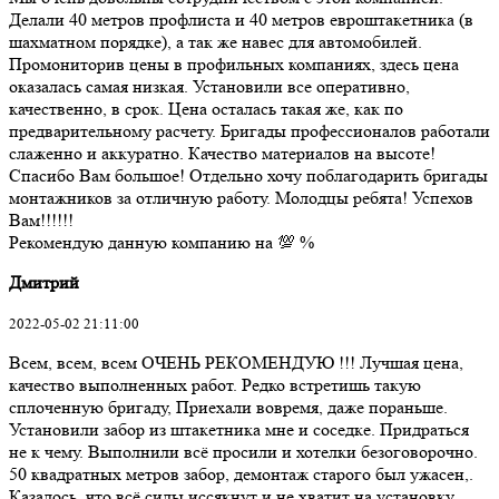
Делали 40 метров профлиста и 40 метров евроштакетника (в
шахматном порядке), а так же навес для автомобилей.
Промониторив цены в профильных компаниях, здесь цена
оказалась самая низкая. Установили все оперативно,
качественно, в срок. Цена осталась такая же, как по
предварительному расчету. Бригады профессионалов работали
слаженно и аккуратно. Качество материалов на высоте!
Спасибо Вам большое! Отдельно хочу поблагодарить бригады
монтажников за отличную работу. Молодцы ребята! Успехов
Вам!!!!!!
Рекомендую данную компанию на 💯 %
Дмитрий
2022-05-02 21:11:00
Всем, всем, всем ОЧЕНЬ РЕКОМЕНДУЮ !!! Лучшая цена,
качество выполненных работ. Редко встретишь такую
сплоченную бригаду, Приехали вовремя, даже пораньше.
Установили забор из штакетника мне и соседке. Придраться
не к чему. Выполнили всё просили и хотелки безоговорочно.
50 квадратных метров забор, демонтаж старого был ужасен,.
Казалось, что всё силы иссякнут и не хватит на установку