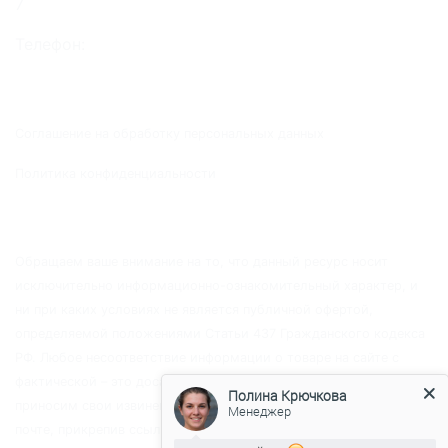
7
Телефон:
+7 (499) 229-19-19
+7 (925) 774-03-57
Соглашение на обработку персональных данных
Политика конфиденциальности
Обращаем ваше внимание на то, что данный ресурс носит
исключительно информационно-ознакомительный характер, и
ни при каких условиях не является публичной офертой,
определяемой положениями Статьи 437 Гражданского кодекса
Полина Крючкова
Менеджер
РФ. Любое несоответствие информации о товаре на сайте с
фактической – это досадная ошибка, мы заранее за это
Здравствуйте!
приносим свои извинения и просим вас связаться с нами по
почте, прикрепив ссылку и пояснения к ней, в случае
Наше производство находится в