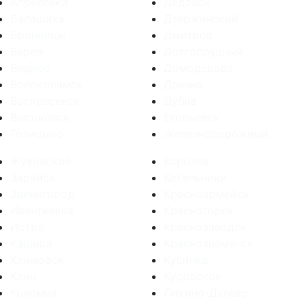
Апрелевка
Дедовск
Балашиха
Дзержинский
Бронницы
Дмитров
Верея
Долгопрудный
Видное
Домодедово
Волоколамск
Дрезна
Воскресенск
Дубна
Высоковск
Егорьевск
Голицыно
Железнодорожный
Жуковский
Королев
Зарайск
Котельники
Звенигород
Красноармейск
Ивантеевка
Красногорск
Истра
Краснозаводск
Кашира
Краснознаменск
Климовск
Кубинка
Клин
Куровское
Коломна
Ликино-Дулево