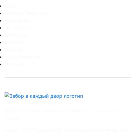
Лобня
Лосино-Петровск
Луховицы
Лыткарино
Люберцы
Можайск
Мытищи
Наро-Фоминск
Ногинск
© 2026, Компания «Забор в каждый двор» - производство
заборов
Адрес: г.о. Пушкинский, территория Ясеневая, стр.