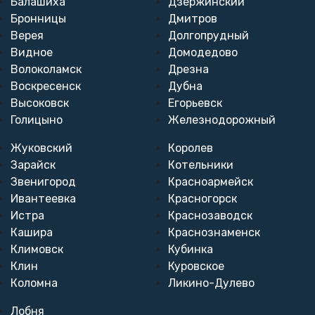
Балашиха
Дзержинский
Бронницы
Дмитров
Верея
Долгопрудный
Видное
Домодедово
Волоколамск
Дрезна
Воскресенск
Дубна
Высоковск
Егорьевск
Голицыно
Железнодорожный
Жуковский
Королев
Зарайск
Котельники
Звенигород
Красноармейск
Ивантеевка
Красногорск
Истра
Краснозаводск
Кашира
Краснознаменск
Климовск
Кубинка
Клин
Куровское
Коломна
Ликино-Дулево
Лобня